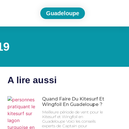
Guadeloupe
19
A lire aussi
Quand Faire Du Kitesurf Et
Wingfoil En Guadeloupe ?
Meilleure période de vent pour le
Kitesurf et Wingfoil en
Guadeloupe Voici les conseils
experts de Captain pour