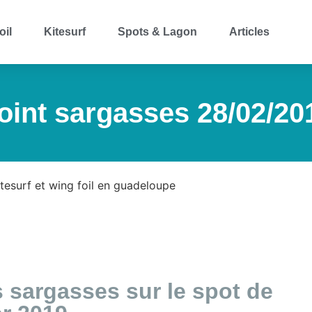
oil
Kitesurf
Spots & Lagon
Articles
oint sargasses 28/02/20
s sargasses sur le spot de