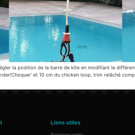
égler la position de la barre de kite en modifiant le différe
Border/Choquer’ et 10 cm du chicken loop, trim relâché comp
t
Liens utiles
Prévisions météo