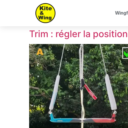
Wingf
Trim : régler la positio